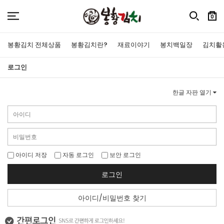
0
봉황김치 전체상품
봉황김치란?
재료이야기
봉치백일장
김치활
로그인
한글 자판 열기
아이디 저장
자동 로그인
보안 로그인
로그인
아이디/비밀번호 찾기