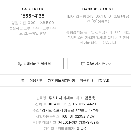
CS CENTER
BANK ACCOUNT
1588-4138
IBK기업은행 048-067118-01-038 (예금
주:(주)에쎄르)
평일 오전 10:00 ~ 오후 5:00
점심시간 오후 12:30 ~ 오후 1:30
봉황김치는 온라인 전자상거래 KCP 구매안
토, 일, 공휴일 휴무
전서비스에 가입된 업체로 결제 시 안전하
게 거래하실 수 있습니다.
고객센터 전화연결
Q&A 게시판 가기
홈
이용약관
개인정보처리방침
이용안내
PC VER.
상호명 :
주식회사 에쎄르
대표 :
김동욱
전화 :
1588-4138
팩스 :
02-322-4429
주소 :
경기도 김포시 황금로 323번길 15, 2층
사업자등록번호 :
108-81-62352
VIEW
통신판매업신고 :
제 2021-경기김포-3753호
개인정보관리책임자 :
이승수