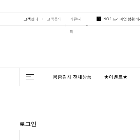
1
고객센터
고객문의
커뮤니
NO.1 프리미엄 봉황 
티
봉황김치 전체상품
★이벤트★
로그인