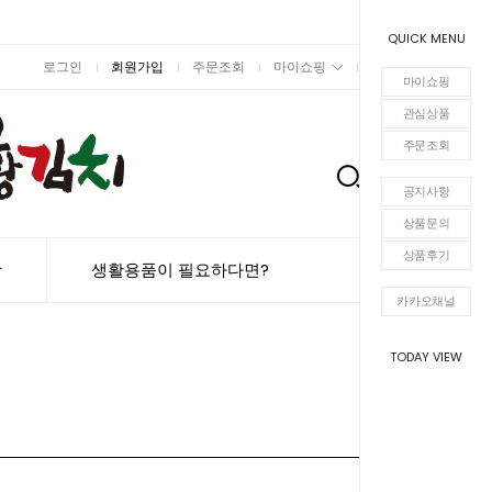
QUICK MENU
로그인
회원가입
주문조회
마이쇼핑
장바구니
마이쇼핑
관심상품
주문조회
0
공지사항
상품문의
상품후기
항
생활용품이 필요하다면?
카카오채널
TODAY VIEW